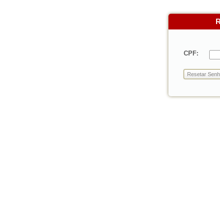
R
CPF: