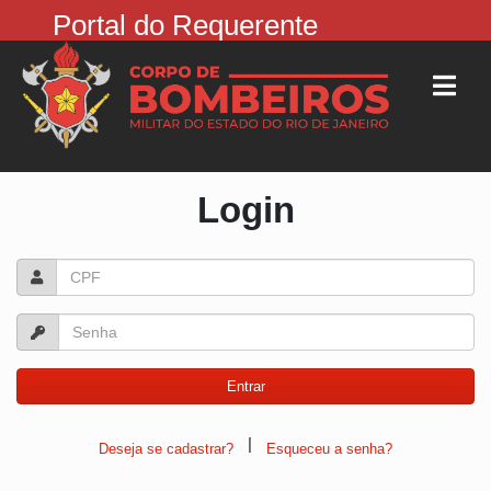
Portal do Requerente
Login
|
Deseja se cadastrar?
Esqueceu a senha?