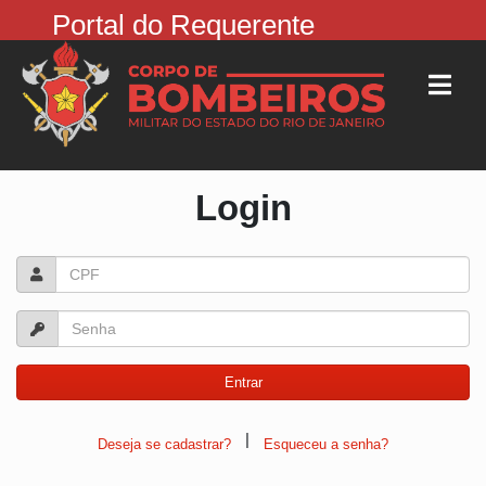
Portal do Requerente
Login
|
Deseja se cadastrar?
Esqueceu a senha?