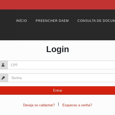
INÍCIO
PREENCHER DAEM
CONSULTA DE DOCU
RELAÇÃO DE CADASTRADOS
Login
|
Deseja se cadastrar?
Esqueceu a senha?