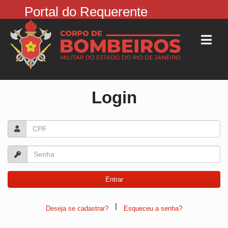
Portal do Requerente
Login
|
Deseja se cadastrar?
Esqueceu a senha?