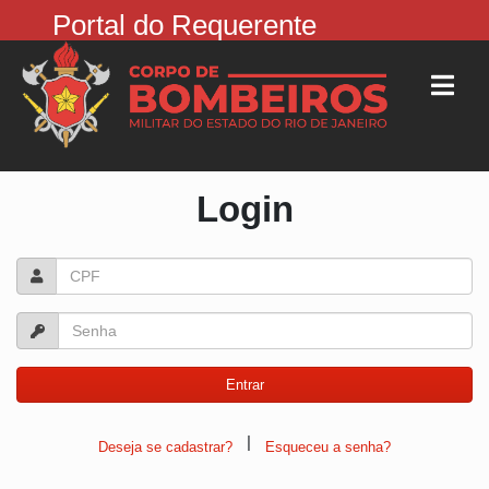
Portal do Requerente
Login
|
Deseja se cadastrar?
Esqueceu a senha?