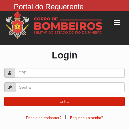
Portal do Requerente
Login
|
Deseja se cadastrar?
Esqueceu a senha?