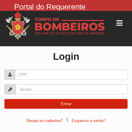
Portal do Requerente
Login
|
Deseja se cadastrar?
Esqueceu a senha?