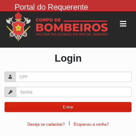
Portal do Requerente
Login
|
Deseja se cadastrar?
Esqueceu a senha?