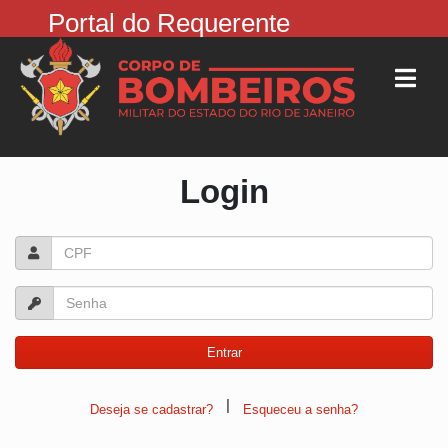
Portal do Requerente
Login
|
Deseja se cadastrar?
Esqueceu a senha?