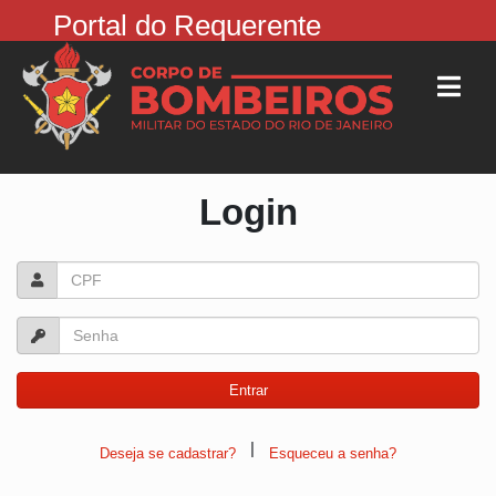
Portal do Requerente
Login
|
Deseja se cadastrar?
Esqueceu a senha?