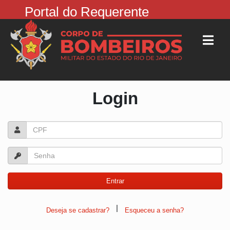
Portal do Requerente
Login
|
Deseja se cadastrar?
Esqueceu a senha?