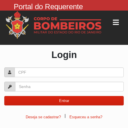
Portal do Requerente
Login
|
Deseja se cadastrar?
Esqueceu a senha?