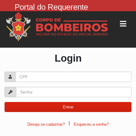
Portal do Requerente
Login
|
Deseja se cadastrar?
Esqueceu a senha?