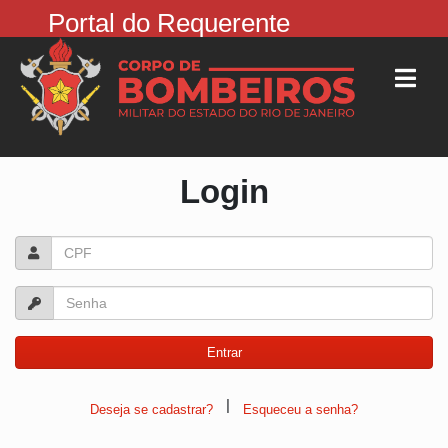
Portal do Requerente
Login
|
Deseja se cadastrar?
Esqueceu a senha?