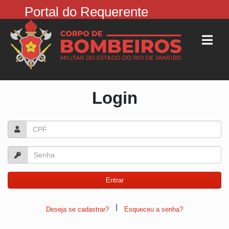
Portal do Requerente
Login
|
Deseja se cadastrar?
Esqueceu a senha?