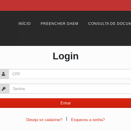
INÍCIO
PREENCHER DAEM
CONSULTA DE DOCU
RELAÇÃO DE CADASTRADOS
Login
|
Deseja se cadastrar?
Esqueceu a senha?