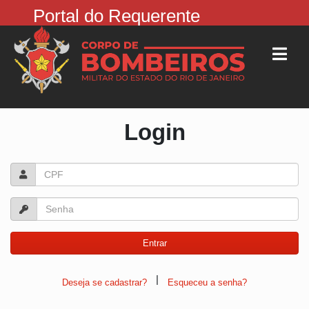
Portal do Requerente
Login
|
Deseja se cadastrar?
Esqueceu a senha?