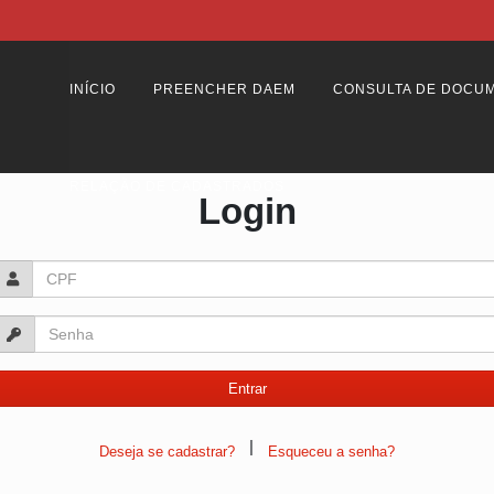
INÍCIO
PREENCHER DAEM
CONSULTA DE DOCU
RELAÇÃO DE CADASTRADOS
Login
|
Deseja se cadastrar?
Esqueceu a senha?