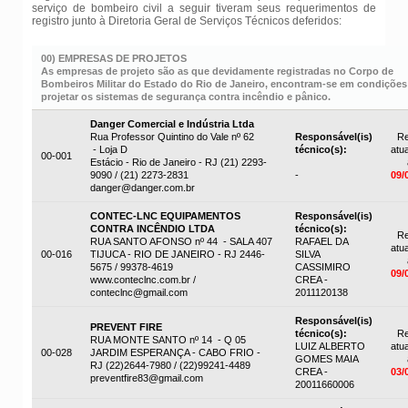
serviço de bombeiro civil a seguir tiveram seus requerimentos de
registro junto à Diretoria Geral de Serviços Técnicos deferidos:
00) EMPRESAS DE PROJETOS
As empresas de projeto são as que devidamente registradas no Corpo de
Bombeiros Militar do Estado do Rio de Janeiro, encontram-se em condições
projetar os sistemas de segurança contra incêndio e pânico.
Danger Comercial e Indústria Ltda
Rua Professor Quintino do Vale nº 62
Responsável(is)
Re
- Loja D
técnico(s):
atua
00-001
Estácio - Rio de Janeiro - RJ (21) 2293-
9090 / (21) 2273-2831
-
09/
danger@danger.com.br
CONTEC-LNC EQUIPAMENTOS
Responsável(is)
CONTRA INCÊNDIO LTDA
técnico(s):
Re
RUA SANTO AFONSO nº 44 - SALA 407
RAFAEL DA
atua
00-016
TIJUCA - RIO DE JANEIRO - RJ 2446-
SILVA
5675 / 99378-4619
CASSIMIRO
09/
www.conteclnc.com.br /
CREA -
conteclnc@gmail.com
2011120138
Responsável(is)
PREVENT FIRE
técnico(s):
Re
RUA MONTE SANTO nº 14 - Q 05
LUIZ ALBERTO
atua
00-028
JARDIM ESPERANÇA - CABO FRIO -
GOMES MAIA
RJ (22)2644-7980 / (22)99241-4489
CREA -
03/
preventfire83@gmail.com
20011660006