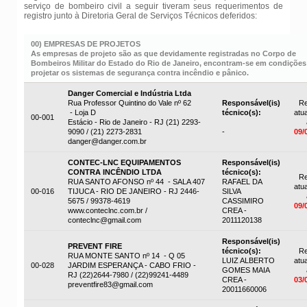
serviço de bombeiro civil a seguir tiveram seus requerimentos de
registro junto à Diretoria Geral de Serviços Técnicos deferidos:
00) EMPRESAS DE PROJETOS
As empresas de projeto são as que devidamente registradas no Corpo de
Bombeiros Militar do Estado do Rio de Janeiro, encontram-se em condições
projetar os sistemas de segurança contra incêndio e pânico.
Danger Comercial e Indústria Ltda
Rua Professor Quintino do Vale nº 62
Responsável(is)
Re
- Loja D
técnico(s):
atua
00-001
Estácio - Rio de Janeiro - RJ (21) 2293-
9090 / (21) 2273-2831
-
09/
danger@danger.com.br
CONTEC-LNC EQUIPAMENTOS
Responsável(is)
CONTRA INCÊNDIO LTDA
técnico(s):
Re
RUA SANTO AFONSO nº 44 - SALA 407
RAFAEL DA
atua
00-016
TIJUCA - RIO DE JANEIRO - RJ 2446-
SILVA
5675 / 99378-4619
CASSIMIRO
09/
www.conteclnc.com.br /
CREA -
conteclnc@gmail.com
2011120138
Responsável(is)
PREVENT FIRE
técnico(s):
Re
RUA MONTE SANTO nº 14 - Q 05
LUIZ ALBERTO
atua
00-028
JARDIM ESPERANÇA - CABO FRIO -
GOMES MAIA
RJ (22)2644-7980 / (22)99241-4489
CREA -
03/
preventfire83@gmail.com
20011660006