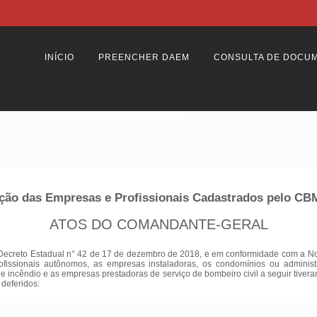
INÍCIO
PREENCHER DAEM
CONSULTA DE DOCU
RELAÇÃO DE CADASTRADOS
ção das Empresas e Profissionais Cadastrados pelo C
ATOS DO COMANDANTE-GERAL
Decreto Estadual n° 42 de 17 de dezembro de 2018, e em conformidade com a Nota
ofissionais autônomos, as empresas instaladoras, os condomínios ou adminis
 de incêndio e as empresas prestadoras de serviço de bombeiro civil a seguir tiver
 deferidos: