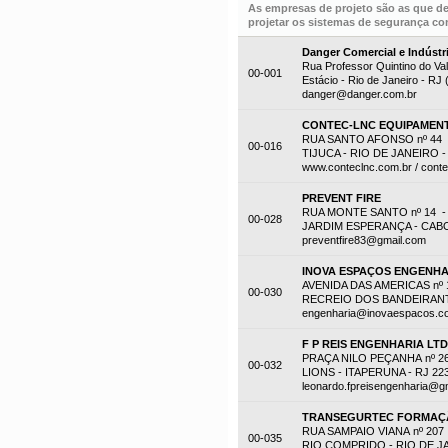
As empresas de projeto são as que d
projetar os sistemas de segurança con
Danger Comercial e Indústr
Rua Professor Quintino do Val
00-001
Estácio - Rio de Janeiro - RJ
danger@danger.com.br
CONTEC-LNC EQUIPAMENT
RUA SANTO AFONSO nº 44 -
00-016
TIJUCA - RIO DE JANEIRO - 
www.conteclnc.com.br / cont
PREVENT FIRE
RUA MONTE SANTO nº 14 -
00-028
JARDIM ESPERANÇA - CABO F
preventfire83@gmail.com
INOVA ESPAÇOS ENGENHA
AVENIDA DAS AMERICAS nº 1
00-030
RECREIO DOS BANDEIRANTES
engenharia@inovaespacos.c
F P REIS ENGENHARIA LT
PRAÇA NILO PEÇANHA nº 2
00-032
LIONS - ITAPERUNA - RJ 22
leonardo.fpreisengenharia@g
TRANSEGURTEC FORMAÇÃ
RUA SAMPAIO VIANA nº 207
00-035
RIO COMPRIDO - RIO DE JAN