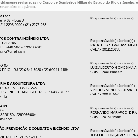
evidamente registradas no Corpo de Bombeiros Militar do Estado do Rio de Janeiro,
tra incêndio e pânico.
ia Ltda
Responsável(is) técnico(s):
e nº 62 - Loja D
 (21) 2293-9090 / (21) 2273-2831
-
OS CONTRA INCÊNDIO LTDA
Responsável(is) técnico(s):
 SALA 407
RAFAEL DA SILVA CASSIMIRO
RJ 2446-5675 / 99378-4619
CREA - 2011120138
eclnc@gmail.com
Responsável(is) técnico(s):
 Q 05
LUIZ ALBERTO GOMES MAIA
RIO - RJ (22)2644-7980 / (22)99241-4489
CREA - 20011660006
RIA E ARQUITETURA LTDA
Responsável(is) técnico(s):
7150 - BL 01 SALA 235
VINICIUS MENDES CARVALH
 - RIO DE JANEIRO - RJ 21-96486-3117 /
CREA - 2008115573
om.br
DA ME
Responsável(is) técnico(s):
6 -
FERNANDO MARAPODI EIRA
38226150 / 22999769004
CREA - 2015125099
mail.com
O, PREVENÇÃO E COMBATE A INCÊNDIO LTDA
Responsável(is) técnico(s):
 -
JOSÉLIO GONÇALVES FERN
EIRO - RJ 21 35752711 /