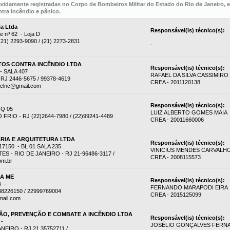
evidamente registradas no Corpo de Bombeiros Militar do Estado do Rio de Janeiro,
tra incêndio e pânico.
ia Ltda
Responsável(is) técnico(s):
e nº 62 - Loja D
 (21) 2293-9090 / (21) 2273-2831
-
OS CONTRA INCÊNDIO LTDA
Responsável(is) técnico(s):
 SALA 407
RAFAEL DA SILVA CASSIMIRO
RJ 2446-5675 / 99378-4619
CREA - 2011120138
eclnc@gmail.com
Responsável(is) técnico(s):
 Q 05
LUIZ ALBERTO GOMES MAIA
RIO - RJ (22)2644-7980 / (22)99241-4489
CREA - 20011660006
RIA E ARQUITETURA LTDA
Responsável(is) técnico(s):
7150 - BL 01 SALA 235
VINICIUS MENDES CARVALH
 - RIO DE JANEIRO - RJ 21-96486-3117 /
CREA - 2008115573
om.br
DA ME
Responsável(is) técnico(s):
6 -
FERNANDO MARAPODI EIRA
38226150 / 22999769004
CREA - 2015125099
mail.com
O, PREVENÇÃO E COMBATE A INCÊNDIO LTDA
Responsável(is) técnico(s):
 -
JOSÉLIO GONÇALVES FERN
EIRO - RJ 21 35752711 /