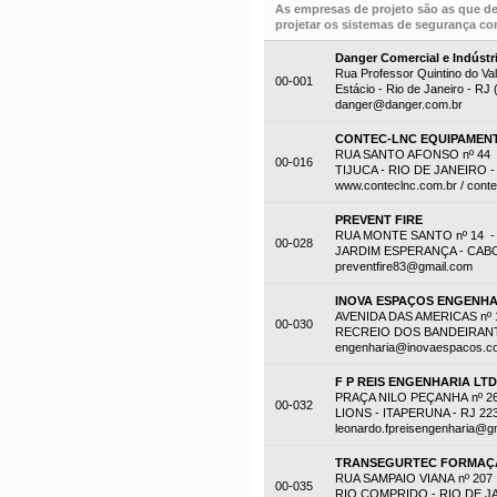
As empresas de projeto são as que d
projetar os sistemas de segurança con
Danger Comercial e Indústr
Rua Professor Quintino do Val
00-001
Estácio - Rio de Janeiro - RJ
danger@danger.com.br
CONTEC-LNC EQUIPAMENT
RUA SANTO AFONSO nº 44 -
00-016
TIJUCA - RIO DE JANEIRO - 
www.conteclnc.com.br / cont
PREVENT FIRE
RUA MONTE SANTO nº 14 -
00-028
JARDIM ESPERANÇA - CABO F
preventfire83@gmail.com
INOVA ESPAÇOS ENGENHA
AVENIDA DAS AMERICAS nº 1
00-030
RECREIO DOS BANDEIRANTES
engenharia@inovaespacos.c
F P REIS ENGENHARIA LT
PRAÇA NILO PEÇANHA nº 2
00-032
LIONS - ITAPERUNA - RJ 22
leonardo.fpreisengenharia@g
TRANSEGURTEC FORMAÇÃ
RUA SAMPAIO VIANA nº 207
00-035
RIO COMPRIDO - RIO DE JAN