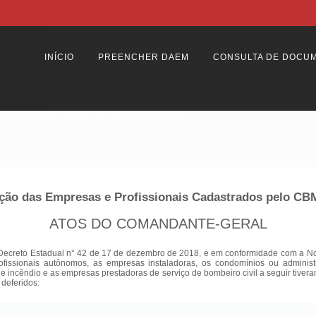
INÍCIO
PREENCHER DAEM
CONSULTA DE DOCU
RELAÇÃO DE CADASTRADOS
ção das Empresas e Profissionais Cadastrados pelo C
ATOS DO COMANDANTE-GERAL
Decreto Estadual n° 42 de 17 de dezembro de 2018, e em conformidade com a Nota
ofissionais autônomos, as empresas instaladoras, os condomínios ou adminis
 de incêndio e as empresas prestadoras de serviço de bombeiro civil a seguir tiver
 deferidos: