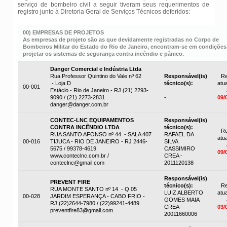
serviço de bombeiro civil a seguir tiveram seus requerimentos de
registro junto à Diretoria Geral de Serviços Técnicos deferidos:
00) EMPRESAS DE PROJETOS
As empresas de projeto são as que devidamente registradas no Corpo de
Bombeiros Militar do Estado do Rio de Janeiro, encontram-se em condições
projetar os sistemas de segurança contra incêndio e pânico.
Danger Comercial e Indústria Ltda
Rua Professor Quintino do Vale nº 62
Responsável(is)
Re
- Loja D
técnico(s):
atua
00-001
Estácio - Rio de Janeiro - RJ (21) 2293-
9090 / (21) 2273-2831
-
09/
danger@danger.com.br
CONTEC-LNC EQUIPAMENTOS
Responsável(is)
CONTRA INCÊNDIO LTDA
técnico(s):
Re
RUA SANTO AFONSO nº 44 - SALA 407
RAFAEL DA
atua
00-016
TIJUCA - RIO DE JANEIRO - RJ 2446-
SILVA
5675 / 99378-4619
CASSIMIRO
09/
www.conteclnc.com.br /
CREA -
conteclnc@gmail.com
2011120138
Responsável(is)
PREVENT FIRE
técnico(s):
Re
RUA MONTE SANTO nº 14 - Q 05
LUIZ ALBERTO
atua
00-028
JARDIM ESPERANÇA - CABO FRIO -
GOMES MAIA
RJ (22)2644-7980 / (22)99241-4489
CREA -
03/
preventfire83@gmail.com
20011660006