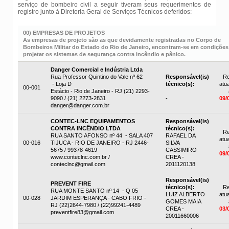
serviço de bombeiro civil a seguir tiveram seus requerimentos de
registro junto à Diretoria Geral de Serviços Técnicos deferidos:
00) EMPRESAS DE PROJETOS
As empresas de projeto são as que devidamente registradas no Corpo de
Bombeiros Militar do Estado do Rio de Janeiro, encontram-se em condições
projetar os sistemas de segurança contra incêndio e pânico.
Danger Comercial e Indústria Ltda
Rua Professor Quintino do Vale nº 62
Responsável(is)
Re
- Loja D
técnico(s):
atua
00-001
Estácio - Rio de Janeiro - RJ (21) 2293-
9090 / (21) 2273-2831
-
09/
danger@danger.com.br
CONTEC-LNC EQUIPAMENTOS
Responsável(is)
CONTRA INCÊNDIO LTDA
técnico(s):
Re
RUA SANTO AFONSO nº 44 - SALA 407
RAFAEL DA
atua
00-016
TIJUCA - RIO DE JANEIRO - RJ 2446-
SILVA
5675 / 99378-4619
CASSIMIRO
09/
www.conteclnc.com.br /
CREA -
conteclnc@gmail.com
2011120138
Responsável(is)
PREVENT FIRE
técnico(s):
Re
RUA MONTE SANTO nº 14 - Q 05
LUIZ ALBERTO
atua
00-028
JARDIM ESPERANÇA - CABO FRIO -
GOMES MAIA
RJ (22)2644-7980 / (22)99241-4489
CREA -
03/
preventfire83@gmail.com
20011660006