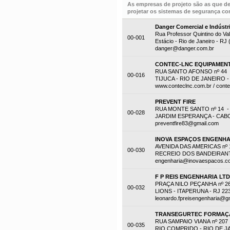
As empresas de projeto são as que d
projetar os sistemas de segurança con
Danger Comercial e Indústr
Rua Professor Quintino do Val
00-001
Estácio - Rio de Janeiro - RJ
danger@danger.com.br
CONTEC-LNC EQUIPAMENT
RUA SANTO AFONSO nº 44 -
00-016
TIJUCA - RIO DE JANEIRO - 
www.conteclnc.com.br / cont
PREVENT FIRE
RUA MONTE SANTO nº 14 -
00-028
JARDIM ESPERANÇA - CABO F
preventfire83@gmail.com
INOVA ESPAÇOS ENGENHA
AVENIDA DAS AMERICAS nº 1
00-030
RECREIO DOS BANDEIRANTES
engenharia@inovaespacos.c
F P REIS ENGENHARIA LT
PRAÇA NILO PEÇANHA nº 2
00-032
LIONS - ITAPERUNA - RJ 22
leonardo.fpreisengenharia@g
TRANSEGURTEC FORMAÇÃ
RUA SAMPAIO VIANA nº 207
00-035
RIO COMPRIDO - RIO DE JAN