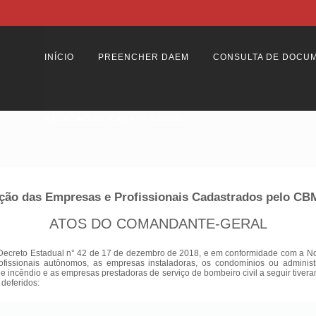
INÍCIO
PREENCHER DAEM
CONSULTA DE DOCU
RELAÇÃO DE CADASTRADOS
ção das Empresas e Profissionais Cadastrados pelo C
ATOS DO COMANDANTE-GERAL
Decreto Estadual n° 42 de 17 de dezembro de 2018, e em conformidade com a Nota
ofissionais autônomos, as empresas instaladoras, os condomínios ou adminis
 de incêndio e as empresas prestadoras de serviço de bombeiro civil a seguir tiver
 deferidos: