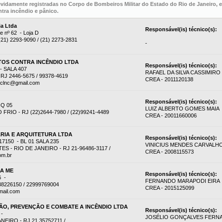
evidamente registradas no Corpo de Bombeiros Militar do Estado do Rio de Janeiro,
tra incêndio e pânico.
ia Ltda
Responsável(is) técnico(s):
e nº 62 - Loja D
 (21) 2293-9090 / (21) 2273-2831
-
OS CONTRA INCÊNDIO LTDA
Responsável(is) técnico(s):
 SALA 407
RAFAEL DA SILVA CASSIMIRO
RJ 2446-5675 / 99378-4619
CREA - 2011120138
eclnc@gmail.com
Responsável(is) técnico(s):
 Q 05
LUIZ ALBERTO GOMES MAIA
RIO - RJ (22)2644-7980 / (22)99241-4489
CREA - 20011660006
RIA E ARQUITETURA LTDA
Responsável(is) técnico(s):
7150 - BL 01 SALA 235
VINICIUS MENDES CARVALH
 - RIO DE JANEIRO - RJ 21-96486-3117 /
CREA - 2008115573
om.br
DA ME
Responsável(is) técnico(s):
6 -
FERNANDO MARAPODI EIRA
38226150 / 22999769004
CREA - 2015125099
mail.com
O, PREVENÇÃO E COMBATE A INCÊNDIO LTDA
Responsável(is) técnico(s):
 -
JOSÉLIO GONÇALVES FERN
EIRO - RJ 21 35752711 /