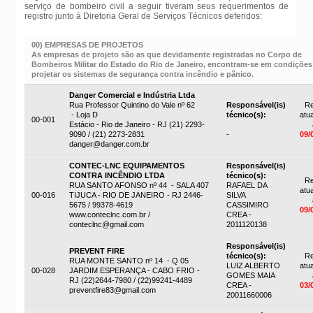
serviço de bombeiro civil a seguir tiveram seus requerimentos de
registro junto à Diretoria Geral de Serviços Técnicos deferidos:
00) EMPRESAS DE PROJETOS
As empresas de projeto são as que devidamente registradas no Corpo de
Bombeiros Militar do Estado do Rio de Janeiro, encontram-se em condições
projetar os sistemas de segurança contra incêndio e pânico.
Danger Comercial e Indústria Ltda
Rua Professor Quintino do Vale nº 62
Responsável(is)
Re
- Loja D
técnico(s):
atua
00-001
Estácio - Rio de Janeiro - RJ (21) 2293-
9090 / (21) 2273-2831
-
09/
danger@danger.com.br
CONTEC-LNC EQUIPAMENTOS
Responsável(is)
CONTRA INCÊNDIO LTDA
técnico(s):
Re
RUA SANTO AFONSO nº 44 - SALA 407
RAFAEL DA
atua
00-016
TIJUCA - RIO DE JANEIRO - RJ 2446-
SILVA
5675 / 99378-4619
CASSIMIRO
09/
www.conteclnc.com.br /
CREA -
conteclnc@gmail.com
2011120138
Responsável(is)
PREVENT FIRE
técnico(s):
Re
RUA MONTE SANTO nº 14 - Q 05
LUIZ ALBERTO
atua
00-028
JARDIM ESPERANÇA - CABO FRIO -
GOMES MAIA
RJ (22)2644-7980 / (22)99241-4489
CREA -
03/
preventfire83@gmail.com
20011660006