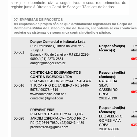
serviço de bombeiro civil a seguir tiveram seus requerimentos de
registro junto à Diretoria Geral de Serviços Técnicos deferidos:
00) EMPRESAS DE PROJETOS
As empresas de projeto são as que devidamente registradas no Corpo de
Bombeiros Militar do Estado do Rio de Janeiro, encontram-se em condições
projetar os sistemas de segurança contra incêndio e pânico.
Danger Comercial e Indústria Ltda
Rua Professor Quintino do Vale nº 62
Responsável(is)
Re
- Loja D
técnico(s):
atua
00-001
Estácio - Rio de Janeiro - RJ (21) 2293-
9090 / (21) 2273-2831
-
09/
danger@danger.com.br
CONTEC-LNC EQUIPAMENTOS
Responsável(is)
CONTRA INCÊNDIO LTDA
técnico(s):
Re
RUA SANTO AFONSO nº 44 - SALA 407
RAFAEL DA
atua
00-016
TIJUCA - RIO DE JANEIRO - RJ 2446-
SILVA
5675 / 99378-4619
CASSIMIRO
09/
www.conteclnc.com.br /
CREA -
conteclnc@gmail.com
2011120138
Responsável(is)
PREVENT FIRE
técnico(s):
Re
RUA MONTE SANTO nº 14 - Q 05
LUIZ ALBERTO
atua
00-028
JARDIM ESPERANÇA - CABO FRIO -
GOMES MAIA
RJ (22)2644-7980 / (22)99241-4489
CREA -
03/
preventfire83@gmail.com
20011660006