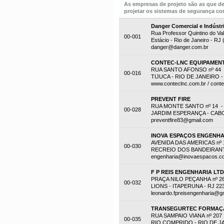
As empresas de projeto são as que d
projetar os sistemas de segurança con
Danger Comercial e Indústr
Rua Professor Quintino do Val
00-001
Estácio - Rio de Janeiro - RJ
danger@danger.com.br
CONTEC-LNC EQUIPAMENT
RUA SANTO AFONSO nº 44 -
00-016
TIJUCA - RIO DE JANEIRO - 
www.conteclnc.com.br / cont
PREVENT FIRE
RUA MONTE SANTO nº 14 -
00-028
JARDIM ESPERANÇA - CABO F
preventfire83@gmail.com
INOVA ESPAÇOS ENGENHA
AVENIDA DAS AMERICAS nº 1
00-030
RECREIO DOS BANDEIRANTES
engenharia@inovaespacos.c
F P REIS ENGENHARIA LT
PRAÇA NILO PEÇANHA nº 2
00-032
LIONS - ITAPERUNA - RJ 22
leonardo.fpreisengenharia@g
TRANSEGURTEC FORMAÇÃ
RUA SAMPAIO VIANA nº 207
00-035
RIO COMPRIDO - RIO DE JAN