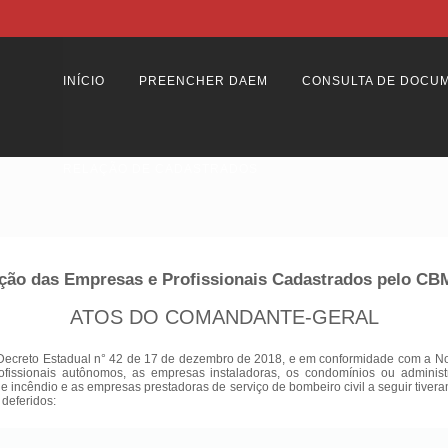
INÍCIO
PREENCHER DAEM
CONSULTA DE DOCU
RELAÇÃO DE CADASTRADOS
ção das Empresas e Profissionais Cadastrados pelo C
ATOS DO COMANDANTE-GERAL
Decreto Estadual n° 42 de 17 de dezembro de 2018, e em conformidade com a Nota
ofissionais autônomos, as empresas instaladoras, os condomínios ou adminis
 de incêndio e as empresas prestadoras de serviço de bombeiro civil a seguir tiver
 deferidos: