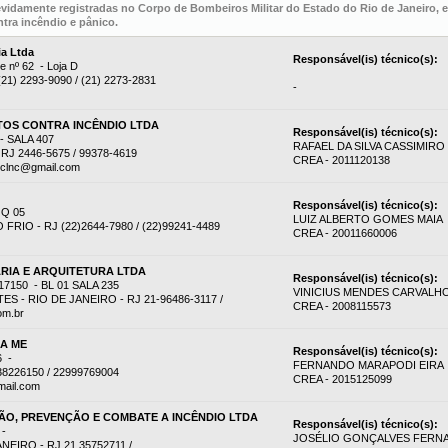
evidamente registradas no Corpo de Bombeiros Militar do Estado do Rio de Janeiro,
tra incêndio e pânico.
ia Ltda
Responsável(is) técnico(s):
e nº 62 - Loja D
 (21) 2293-9090 / (21) 2273-2831
-
OS CONTRA INCÊNDIO LTDA
Responsável(is) técnico(s):
 SALA 407
RAFAEL DA SILVA CASSIMIRO
RJ 2446-5675 / 99378-4619
CREA - 2011120138
eclnc@gmail.com
Responsável(is) técnico(s):
 Q 05
LUIZ ALBERTO GOMES MAIA
RIO - RJ (22)2644-7980 / (22)99241-4489
CREA - 20011660006
RIA E ARQUITETURA LTDA
Responsável(is) técnico(s):
7150 - BL 01 SALA 235
VINICIUS MENDES CARVALH
 - RIO DE JANEIRO - RJ 21-96486-3117 /
CREA - 2008115573
om.br
DA ME
Responsável(is) técnico(s):
6 -
FERNANDO MARAPODI EIRA
38226150 / 22999769004
CREA - 2015125099
mail.com
O, PREVENÇÃO E COMBATE A INCÊNDIO LTDA
Responsável(is) técnico(s):
 -
JOSÉLIO GONÇALVES FERN
EIRO - RJ 21 35752711 /