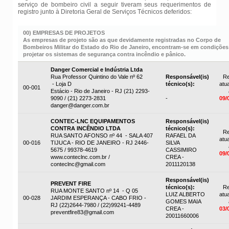
serviço de bombeiro civil a seguir tiveram seus requerimentos de
registro junto à Diretoria Geral de Serviços Técnicos deferidos:
00) EMPRESAS DE PROJETOS
As empresas de projeto são as que devidamente registradas no Corpo de
Bombeiros Militar do Estado do Rio de Janeiro, encontram-se em condições
projetar os sistemas de segurança contra incêndio e pânico.
Danger Comercial e Indústria Ltda
Rua Professor Quintino do Vale nº 62
Responsável(is)
Re
- Loja D
técnico(s):
atua
00-001
Estácio - Rio de Janeiro - RJ (21) 2293-
9090 / (21) 2273-2831
-
09/
danger@danger.com.br
CONTEC-LNC EQUIPAMENTOS
Responsável(is)
CONTRA INCÊNDIO LTDA
técnico(s):
Re
RUA SANTO AFONSO nº 44 - SALA 407
RAFAEL DA
atua
00-016
TIJUCA - RIO DE JANEIRO - RJ 2446-
SILVA
5675 / 99378-4619
CASSIMIRO
09/
www.conteclnc.com.br /
CREA -
conteclnc@gmail.com
2011120138
Responsável(is)
PREVENT FIRE
técnico(s):
Re
RUA MONTE SANTO nº 14 - Q 05
LUIZ ALBERTO
atua
00-028
JARDIM ESPERANÇA - CABO FRIO -
GOMES MAIA
RJ (22)2644-7980 / (22)99241-4489
CREA -
03/
preventfire83@gmail.com
20011660006