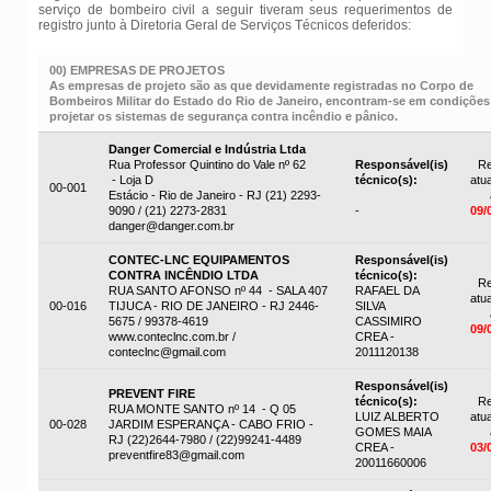
serviço de bombeiro civil a seguir tiveram seus requerimentos de
registro junto à Diretoria Geral de Serviços Técnicos deferidos:
00) EMPRESAS DE PROJETOS
As empresas de projeto são as que devidamente registradas no Corpo de
Bombeiros Militar do Estado do Rio de Janeiro, encontram-se em condições
projetar os sistemas de segurança contra incêndio e pânico.
Danger Comercial e Indústria Ltda
Rua Professor Quintino do Vale nº 62
Responsável(is)
Re
- Loja D
técnico(s):
atua
00-001
Estácio - Rio de Janeiro - RJ (21) 2293-
9090 / (21) 2273-2831
-
09/
danger@danger.com.br
CONTEC-LNC EQUIPAMENTOS
Responsável(is)
CONTRA INCÊNDIO LTDA
técnico(s):
Re
RUA SANTO AFONSO nº 44 - SALA 407
RAFAEL DA
atua
00-016
TIJUCA - RIO DE JANEIRO - RJ 2446-
SILVA
5675 / 99378-4619
CASSIMIRO
09/
www.conteclnc.com.br /
CREA -
conteclnc@gmail.com
2011120138
Responsável(is)
PREVENT FIRE
técnico(s):
Re
RUA MONTE SANTO nº 14 - Q 05
LUIZ ALBERTO
atua
00-028
JARDIM ESPERANÇA - CABO FRIO -
GOMES MAIA
RJ (22)2644-7980 / (22)99241-4489
CREA -
03/
preventfire83@gmail.com
20011660006