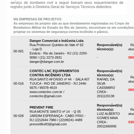
serviço de bombeiro civil a seguir tiveram seus requerimentos de
registro junto à Diretoria Geral de Serviços Técnicos deferidos:
00) EMPRESAS DE PROJETOS
As empresas de projeto são as que devidamente registradas no Corpo de
Bombeiros Militar do Estado do Rio de Janeiro, encontram-se em condições
projetar os sistemas de segurança contra incêndio e pânico.
Danger Comercial e Indústria Ltda
Rua Professor Quintino do Vale nº 62
Responsável(is)
Re
- Loja D
técnico(s):
atua
00-001
Estácio - Rio de Janeiro - RJ (21) 2293-
9090 / (21) 2273-2831
-
09/
danger@danger.com.br
CONTEC-LNC EQUIPAMENTOS
Responsável(is)
CONTRA INCÊNDIO LTDA
técnico(s):
Re
RUA SANTO AFONSO nº 44 - SALA 407
RAFAEL DA
atua
00-016
TIJUCA - RIO DE JANEIRO - RJ 2446-
SILVA
5675 / 99378-4619
CASSIMIRO
09/
www.conteclnc.com.br /
CREA -
conteclnc@gmail.com
2011120138
Responsável(is)
PREVENT FIRE
técnico(s):
Re
RUA MONTE SANTO nº 14 - Q 05
LUIZ ALBERTO
atua
00-028
JARDIM ESPERANÇA - CABO FRIO -
GOMES MAIA
RJ (22)2644-7980 / (22)99241-4489
CREA -
03/
preventfire83@gmail.com
20011660006