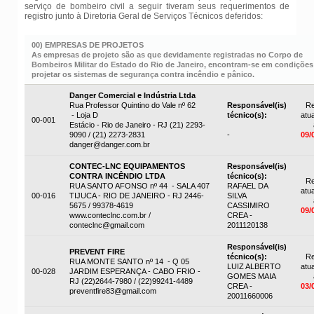
serviço de bombeiro civil a seguir tiveram seus requerimentos de
registro junto à Diretoria Geral de Serviços Técnicos deferidos:
00) EMPRESAS DE PROJETOS
As empresas de projeto são as que devidamente registradas no Corpo de
Bombeiros Militar do Estado do Rio de Janeiro, encontram-se em condições
projetar os sistemas de segurança contra incêndio e pânico.
Danger Comercial e Indústria Ltda
Rua Professor Quintino do Vale nº 62
Responsável(is)
Re
- Loja D
técnico(s):
atua
00-001
Estácio - Rio de Janeiro - RJ (21) 2293-
9090 / (21) 2273-2831
-
09/
danger@danger.com.br
CONTEC-LNC EQUIPAMENTOS
Responsável(is)
CONTRA INCÊNDIO LTDA
técnico(s):
Re
RUA SANTO AFONSO nº 44 - SALA 407
RAFAEL DA
atua
00-016
TIJUCA - RIO DE JANEIRO - RJ 2446-
SILVA
5675 / 99378-4619
CASSIMIRO
09/
www.conteclnc.com.br /
CREA -
conteclnc@gmail.com
2011120138
Responsável(is)
PREVENT FIRE
técnico(s):
Re
RUA MONTE SANTO nº 14 - Q 05
LUIZ ALBERTO
atua
00-028
JARDIM ESPERANÇA - CABO FRIO -
GOMES MAIA
RJ (22)2644-7980 / (22)99241-4489
CREA -
03/
preventfire83@gmail.com
20011660006