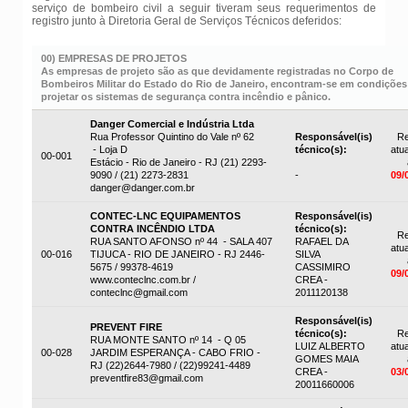
serviço de bombeiro civil a seguir tiveram seus requerimentos de
registro junto à Diretoria Geral de Serviços Técnicos deferidos:
00) EMPRESAS DE PROJETOS
As empresas de projeto são as que devidamente registradas no Corpo de
Bombeiros Militar do Estado do Rio de Janeiro, encontram-se em condições
projetar os sistemas de segurança contra incêndio e pânico.
Danger Comercial e Indústria Ltda
Rua Professor Quintino do Vale nº 62
Responsável(is)
Re
- Loja D
técnico(s):
atua
00-001
Estácio - Rio de Janeiro - RJ (21) 2293-
9090 / (21) 2273-2831
-
09/
danger@danger.com.br
CONTEC-LNC EQUIPAMENTOS
Responsável(is)
CONTRA INCÊNDIO LTDA
técnico(s):
Re
RUA SANTO AFONSO nº 44 - SALA 407
RAFAEL DA
atua
00-016
TIJUCA - RIO DE JANEIRO - RJ 2446-
SILVA
5675 / 99378-4619
CASSIMIRO
09/
www.conteclnc.com.br /
CREA -
conteclnc@gmail.com
2011120138
Responsável(is)
PREVENT FIRE
técnico(s):
Re
RUA MONTE SANTO nº 14 - Q 05
LUIZ ALBERTO
atua
00-028
JARDIM ESPERANÇA - CABO FRIO -
GOMES MAIA
RJ (22)2644-7980 / (22)99241-4489
CREA -
03/
preventfire83@gmail.com
20011660006