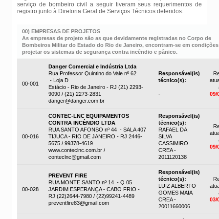
serviço de bombeiro civil a seguir tiveram seus requerimentos de
registro junto à Diretoria Geral de Serviços Técnicos deferidos:
00) EMPRESAS DE PROJETOS
As empresas de projeto são as que devidamente registradas no Corpo de
Bombeiros Militar do Estado do Rio de Janeiro, encontram-se em condições
projetar os sistemas de segurança contra incêndio e pânico.
Danger Comercial e Indústria Ltda
Rua Professor Quintino do Vale nº 62
Responsável(is)
Re
- Loja D
técnico(s):
atua
00-001
Estácio - Rio de Janeiro - RJ (21) 2293-
9090 / (21) 2273-2831
-
09/
danger@danger.com.br
CONTEC-LNC EQUIPAMENTOS
Responsável(is)
CONTRA INCÊNDIO LTDA
técnico(s):
Re
RUA SANTO AFONSO nº 44 - SALA 407
RAFAEL DA
atua
00-016
TIJUCA - RIO DE JANEIRO - RJ 2446-
SILVA
5675 / 99378-4619
CASSIMIRO
09/
www.conteclnc.com.br /
CREA -
conteclnc@gmail.com
2011120138
Responsável(is)
PREVENT FIRE
técnico(s):
Re
RUA MONTE SANTO nº 14 - Q 05
LUIZ ALBERTO
atua
00-028
JARDIM ESPERANÇA - CABO FRIO -
GOMES MAIA
RJ (22)2644-7980 / (22)99241-4489
CREA -
03/
preventfire83@gmail.com
20011660006