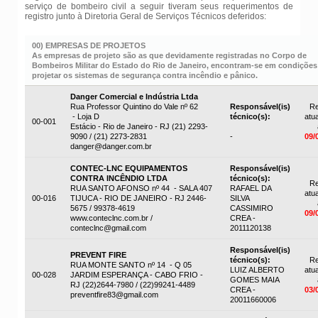
serviço de bombeiro civil a seguir tiveram seus requerimentos de
registro junto à Diretoria Geral de Serviços Técnicos deferidos:
00) EMPRESAS DE PROJETOS
As empresas de projeto são as que devidamente registradas no Corpo de
Bombeiros Militar do Estado do Rio de Janeiro, encontram-se em condições
projetar os sistemas de segurança contra incêndio e pânico.
Danger Comercial e Indústria Ltda
Rua Professor Quintino do Vale nº 62
Responsável(is)
Re
- Loja D
técnico(s):
atua
00-001
Estácio - Rio de Janeiro - RJ (21) 2293-
9090 / (21) 2273-2831
-
09/
danger@danger.com.br
CONTEC-LNC EQUIPAMENTOS
Responsável(is)
CONTRA INCÊNDIO LTDA
técnico(s):
Re
RUA SANTO AFONSO nº 44 - SALA 407
RAFAEL DA
atua
00-016
TIJUCA - RIO DE JANEIRO - RJ 2446-
SILVA
5675 / 99378-4619
CASSIMIRO
09/
www.conteclnc.com.br /
CREA -
conteclnc@gmail.com
2011120138
Responsável(is)
PREVENT FIRE
técnico(s):
Re
RUA MONTE SANTO nº 14 - Q 05
LUIZ ALBERTO
atua
00-028
JARDIM ESPERANÇA - CABO FRIO -
GOMES MAIA
RJ (22)2644-7980 / (22)99241-4489
CREA -
03/
preventfire83@gmail.com
20011660006