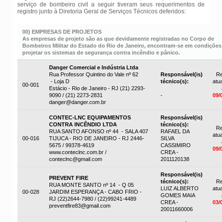
serviço de bombeiro civil a seguir tiveram seus requerimentos de
registro junto à Diretoria Geral de Serviços Técnicos deferidos:
00) EMPRESAS DE PROJETOS
As empresas de projeto são as que devidamente registradas no Corpo de
Bombeiros Militar do Estado do Rio de Janeiro, encontram-se em condições
projetar os sistemas de segurança contra incêndio e pânico.
Danger Comercial e Indústria Ltda
Rua Professor Quintino do Vale nº 62
Responsável(is)
Re
- Loja D
técnico(s):
atua
00-001
Estácio - Rio de Janeiro - RJ (21) 2293-
9090 / (21) 2273-2831
-
09/
danger@danger.com.br
CONTEC-LNC EQUIPAMENTOS
Responsável(is)
CONTRA INCÊNDIO LTDA
técnico(s):
Re
RUA SANTO AFONSO nº 44 - SALA 407
RAFAEL DA
atua
00-016
TIJUCA - RIO DE JANEIRO - RJ 2446-
SILVA
5675 / 99378-4619
CASSIMIRO
09/
www.conteclnc.com.br /
CREA -
conteclnc@gmail.com
2011120138
Responsável(is)
PREVENT FIRE
técnico(s):
Re
RUA MONTE SANTO nº 14 - Q 05
LUIZ ALBERTO
atua
00-028
JARDIM ESPERANÇA - CABO FRIO -
GOMES MAIA
RJ (22)2644-7980 / (22)99241-4489
CREA -
03/
preventfire83@gmail.com
20011660006