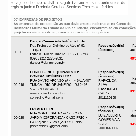
serviço de bombeiro civil a seguir tiveram seus requerimentos de
registro junto à Diretoria Geral de Serviços Técnicos deferidos:
00) EMPRESAS DE PROJETOS
As empresas de projeto são as que devidamente registradas no Corpo de
Bombeiros Militar do Estado do Rio de Janeiro, encontram-se em condições
projetar os sistemas de segurança contra incêndio e pânico.
Danger Comercial e Indústria Ltda
Rua Professor Quintino do Vale nº 62
Responsável(is)
Re
- Loja D
técnico(s):
atua
00-001
Estácio - Rio de Janeiro - RJ (21) 2293-
9090 / (21) 2273-2831
-
09/
danger@danger.com.br
CONTEC-LNC EQUIPAMENTOS
Responsável(is)
CONTRA INCÊNDIO LTDA
técnico(s):
Re
RUA SANTO AFONSO nº 44 - SALA 407
RAFAEL DA
atua
00-016
TIJUCA - RIO DE JANEIRO - RJ 2446-
SILVA
5675 / 99378-4619
CASSIMIRO
09/
www.conteclnc.com.br /
CREA -
conteclnc@gmail.com
2011120138
Responsável(is)
PREVENT FIRE
técnico(s):
Re
RUA MONTE SANTO nº 14 - Q 05
LUIZ ALBERTO
atua
00-028
JARDIM ESPERANÇA - CABO FRIO -
GOMES MAIA
RJ (22)2644-7980 / (22)99241-4489
CREA -
03/
preventfire83@gmail.com
20011660006