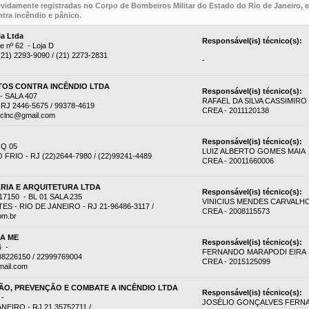
evidamente registradas no Corpo de Bombeiros Militar do Estado do Rio de Janeiro,
tra incêndio e pânico.
ia Ltda
Responsável(is) técnico(s):
e nº 62 - Loja D
 (21) 2293-9090 / (21) 2273-2831
-
OS CONTRA INCÊNDIO LTDA
Responsável(is) técnico(s):
 SALA 407
RAFAEL DA SILVA CASSIMIRO
RJ 2446-5675 / 99378-4619
CREA - 2011120138
eclnc@gmail.com
Responsável(is) técnico(s):
 Q 05
LUIZ ALBERTO GOMES MAIA
RIO - RJ (22)2644-7980 / (22)99241-4489
CREA - 20011660006
RIA E ARQUITETURA LTDA
Responsável(is) técnico(s):
7150 - BL 01 SALA 235
VINICIUS MENDES CARVALH
 - RIO DE JANEIRO - RJ 21-96486-3117 /
CREA - 2008115573
om.br
DA ME
Responsável(is) técnico(s):
6 -
FERNANDO MARAPODI EIRA
38226150 / 22999769004
CREA - 2015125099
mail.com
O, PREVENÇÃO E COMBATE A INCÊNDIO LTDA
Responsável(is) técnico(s):
 -
JOSÉLIO GONÇALVES FERN
EIRO - RJ 21 35752711 /