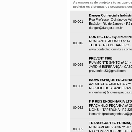
As empresas de projeto são as que d
projetar os sistemas de segurança con
Danger Comercial e Indústr
Rua Professor Quintino do Val
00-001
Estácio - Rio de Janeiro - RJ
danger@danger.com.br
CONTEC-LNC EQUIPAMENT
RUA SANTO AFONSO nº 44 -
00-016
TIJUCA - RIO DE JANEIRO - 
www.conteclnc.com.br / cont
PREVENT FIRE
RUA MONTE SANTO nº 14 -
00-028
JARDIM ESPERANÇA - CABO F
preventfire83@gmail.com
INOVA ESPAÇOS ENGENHA
AVENIDA DAS AMERICAS nº 1
00-030
RECREIO DOS BANDEIRANTES
engenharia@inovaespacos.c
F P REIS ENGENHARIA LT
PRAÇA NILO PEÇANHA nº 2
00-032
LIONS - ITAPERUNA - RJ 22
leonardo.fpreisengenharia@g
TRANSEGURTEC FORMAÇÃ
RUA SAMPAIO VIANA nº 207
00-035
RIO COMPRIDO - RIO DE JAN