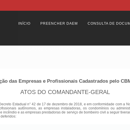
INÍCIO
PREENCHER DAEM
CONSULTA DE DOCU
RELAÇÃO DE CADASTRADOS
ção das Empresas e Profissionais Cadastrados pelo C
ATOS DO COMANDANTE-GERAL
Decreto Estadual n° 42 de 17 de dezembro de 2018, e em conformidade com a Nota
ofissionais autônomos, as empresas instaladoras, os condomínios ou adminis
 de incêndio e as empresas prestadoras de serviço de bombeiro civil a seguir tiver
 deferidos: