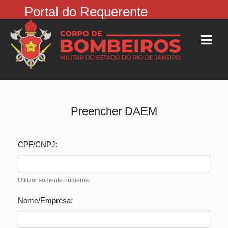
Portal do Requerente
Preencher DAEM
CPF/CNPJ:
Utilizar somente números.
Nome/Empresa: