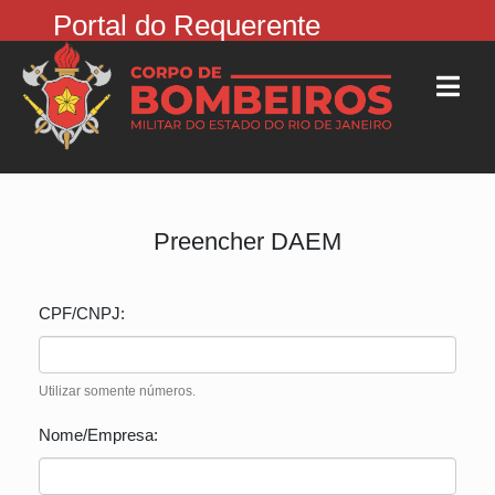
Portal do Requerente
Preencher DAEM
CPF/CNPJ:
Utilizar somente números.
Nome/Empresa: