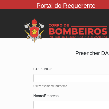
Portal do Requerente
Preencher D
CPF/CNPJ:
Utilizar somente números.
Nome/Empresa: