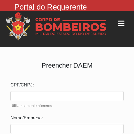
Portal do Requerente
Preencher DAEM
CPF/CNPJ:
Utilizar somente números.
Nome/Empresa: