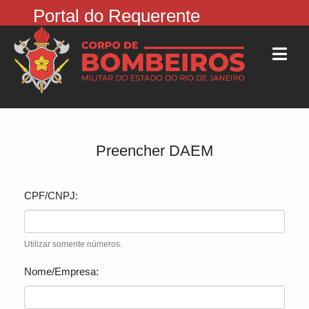
Portal do Requerente
Preencher DAEM
CPF/CNPJ:
Utilizar somente números.
Nome/Empresa: