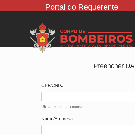
Portal do Requerente
Preencher D
CPF/CNPJ:
Utilizar somente números.
Nome/Empresa: