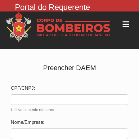
Portal do Requerente
Preencher DAEM
CPF/CNPJ:
Utilizar somente números.
Nome/Empresa: