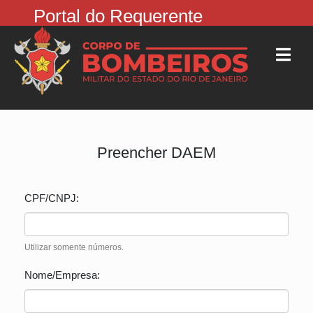
Portal do Requerente
Preencher DAEM
CPF/CNPJ:
Utilizar somente números.
Nome/Empresa: