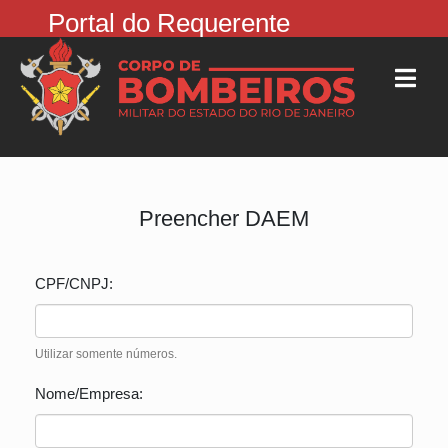
Portal do Requerente
Preencher DAEM
CPF/CNPJ:
Utilizar somente números.
Nome/Empresa: