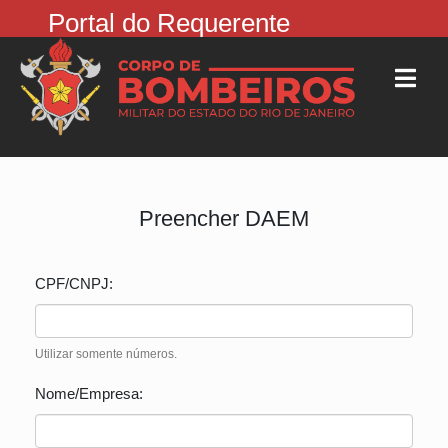
Portal do Requerente
Preencher DAEM
CPF/CNPJ:
Utilizar somente números.
Nome/Empresa: