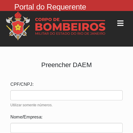
Portal do Requerente
Preencher DAEM
CPF/CNPJ:
Utilizar somente números.
Nome/Empresa: